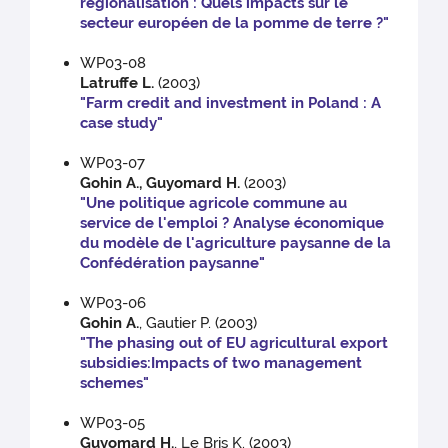
régionalisation : Quels impacts sur le
secteur européen de la pomme de terre ?"
WP03-08
Latruffe L.
(2003)
"Farm credit and investment in Poland : A
case study"
WP03-07
Gohin A., Guyomard H.
(2003)
"Une politique agricole commune au
service de l'emploi ? Analyse économique
du modèle de l'agriculture paysanne de la
Confédération paysanne"
WP03-06
Gohin A.
, Gautier P. (2003)
"The phasing out of EU agricultural export
subsidies:Impacts of two management
schemes"
WP03-05
Guyomard H.
, Le Bris K. (2003)